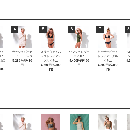
4
5
6
7
8
ライ
ラッシュパーカ
スリーウェイバ
ワンショルダー
ギャザービーチ
ベ
キニ
ーセットアップ
ックトライアン
モノキニ
トライアングル
3点
5,280円(税480
グルビキニ
4,400円(税400
ビキニ
4,
円)
4,290円(税390
円)
4,290円(税390
480
円)
円)