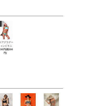
ロアグラデー
ションビキニ
290円(税390
円)