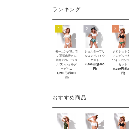
ランキング
1
2
3
モーニング娘。'2
ショルダーフリ
クロシェト
0 羽賀朱音さん
ルコンビハイウ
アングルビ
着用♪フレアフリ
エスト
ワイドパンツ
ルワンショルダ
4,400円(税400
セット
ービキニ
円)
5,280円(税
4,290円(税390
円)
円)
おすすめ商品