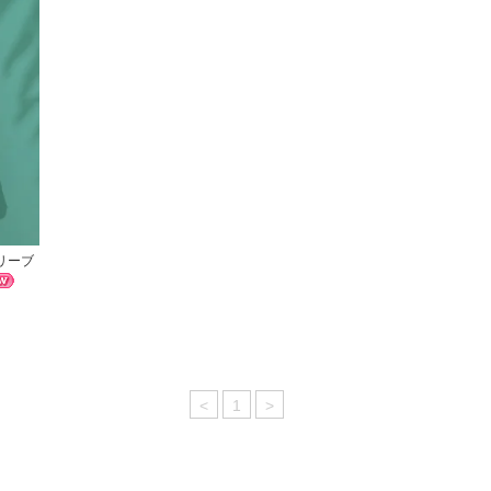
スリーブ
<
1
>