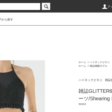
ア
プから探す
ホーム
>
ハイネックビキニ
ホーム
>
雑誌掲載モデル
ハイネックビキニ
雑誌
雑誌GLITT
ーツ/Shearing 
50003