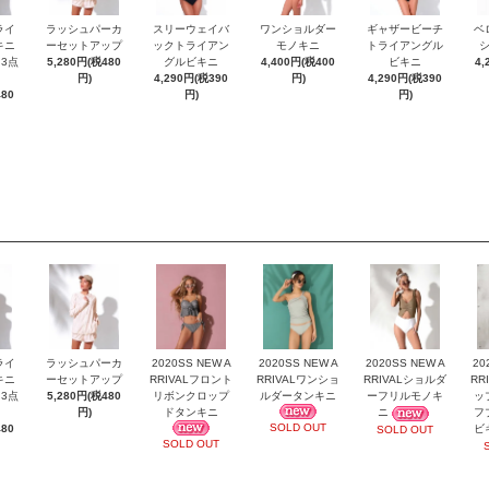
ライ
ラッシュパーカ
スリーウェイバ
ワンショルダー
ギャザービーチ
ベ
キニ
ーセットアップ
ックトライアン
モノキニ
トライアングル
3点
5,280円(税480
グルビキニ
4,400円(税400
ビキニ
4,
円)
4,290円(税390
円)
4,290円(税390
480
円)
円)
ライ
ラッシュパーカ
2020SS NEW A
2020SS NEW A
2020SS NEW A
20
キニ
ーセットアップ
RRIVALフロント
RRIVALワンショ
RRIVALショルダ
RR
3点
5,280円(税480
リボンクロップ
ルダータンキニ
ーフリルモノキ
ッ
円)
ドタンキニ
ニ
フ
SOLD OUT
480
ビ
SOLD OUT
SOLD OUT