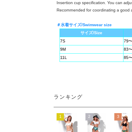
Insertion cup specification. You can adjus
Recommended for coordinating a good at
＃水着サイズ/Swimwear size
サイズ/Size
7S
79〜
9M
83〜
11L
85〜
ランキング
1
2
3