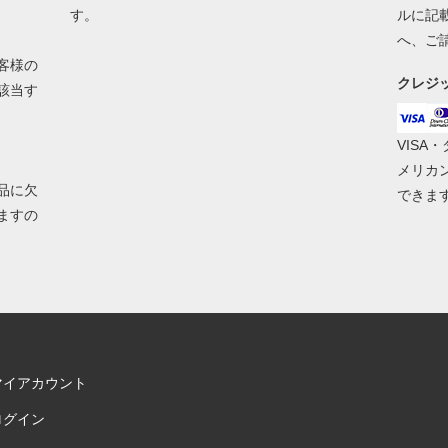
す。
ルに記
へ、ご
客様の
クレジ
該当す
VISA
メリカ
品に欠
できま
ますの
マイアカウント
ログイン