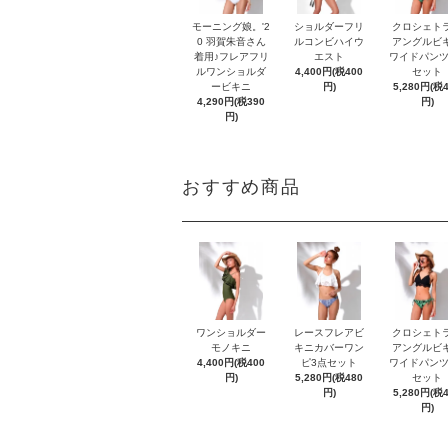
モーニング娘。'2
ショルダーフリ
クロシェト
0 羽賀朱音さん
ルコンビハイウ
アングルビ
着用♪フレアフリ
エスト
ワイドパンツ
ルワンショルダ
4,400円(税400
セット
ービキニ
円)
5,280円(税
4,290円(税390
円)
円)
おすすめ商品
ワンショルダー
レースフレアビ
クロシェト
モノキニ
キニカバーワン
アングルビ
4,400円(税400
ピ3点セット
ワイドパンツ
円)
5,280円(税480
セット
円)
5,280円(税
円)