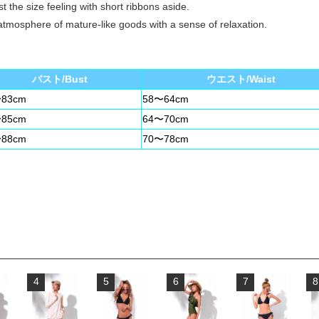
t the size feeling with short ribbons aside.
mosphere of mature-like goods with a sense of relaxation.
バスト/Bust
ウエスト/Waist
83cm
58〜64cm
85cm
64〜70cm
88cm
70〜78cm
4
5
6
7
8