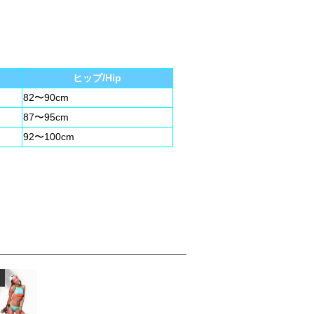
ヒップ/Hip
82〜90cm
87〜95cm
92〜100cm