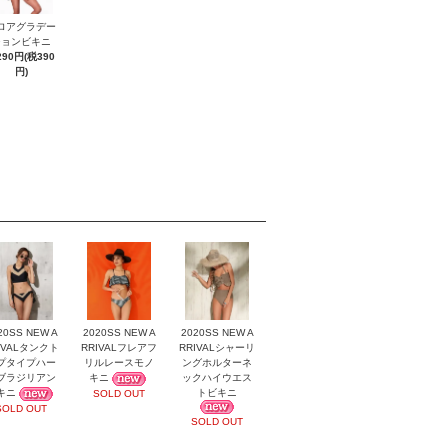
ロアグラデー
ションビキニ
290円(税390
円)
20SS NEW A
2020SS NEW A
2020SS NEW A
IVALタンクト
RRIVALフレアフ
RRIVALシャーリ
プタイプハー
リルレースモノ
ングホルターネ
ブラジリアン
キニ
ックハイウエス
キニ
トビキニ
SOLD OUT
SOLD OUT
SOLD OUT