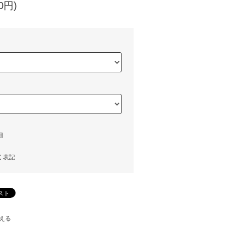
0円)
細
く表記
える