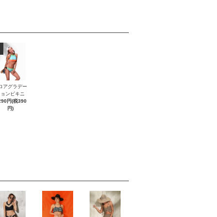
ロアグラデー
ションビキニ
290円(税390
円)