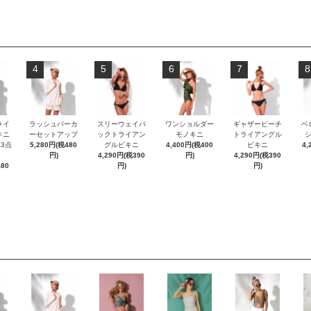
4
5
6
7
8
ライ
ラッシュパーカ
スリーウェイバ
ワンショルダー
ギャザービーチ
ベ
キニ
ーセットアップ
ックトライアン
モノキニ
トライアングル
3点
5,280円(税480
グルビキニ
4,400円(税400
ビキニ
4,
円)
4,290円(税390
円)
4,290円(税390
480
円)
円)