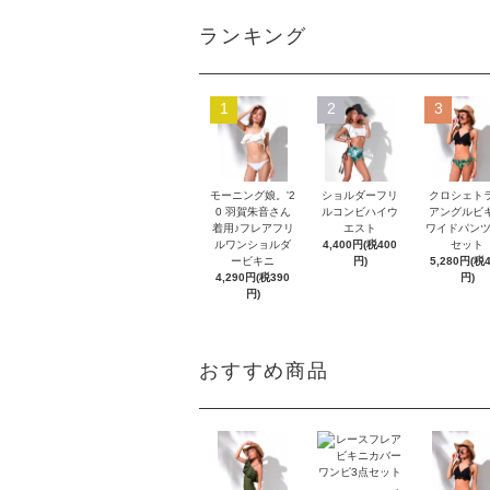
ランキング
1
2
3
モーニング娘。'2
ショルダーフリ
クロシェト
0 羽賀朱音さん
ルコンビハイウ
アングルビ
着用♪フレアフリ
エスト
ワイドパンツ
ルワンショルダ
4,400円(税400
セット
ービキニ
円)
5,280円(税
4,290円(税390
円)
円)
おすすめ商品