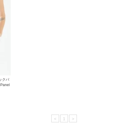
ニックパ
anel
<
1
>