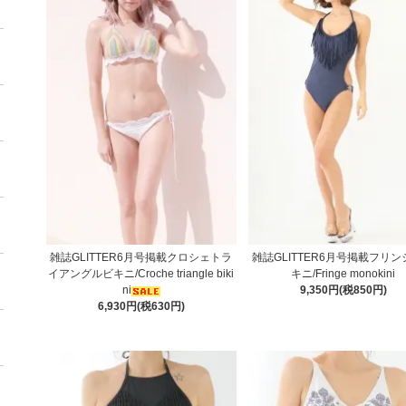
雑誌GLITTER6月号掲載クロシェトラ
雑誌GLITTER6月号掲載フリ
イアングルビキニ/Croche triangle biki
キニ/Fringe monokini
ni
9,350円(税850円)
6,930円(税630円)